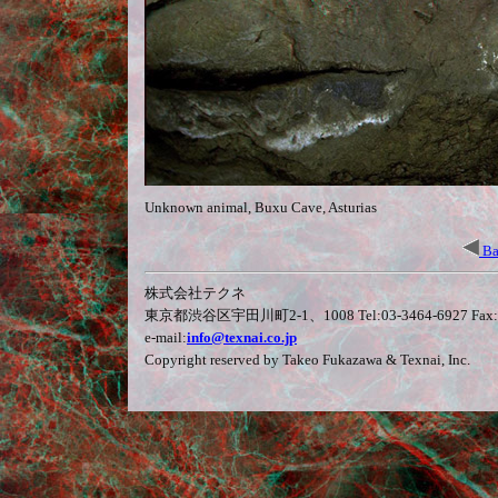
Unknown animal, Buxu Cave, Asturias
Ba
株式会社テクネ
東京都渋谷区宇田川町2-1、1008 Tel:03-3464-6927 Fax:0
e-mail:
info@texnai.co.jp
Copyright reserved by Takeo Fukazawa & Texnai, Inc.